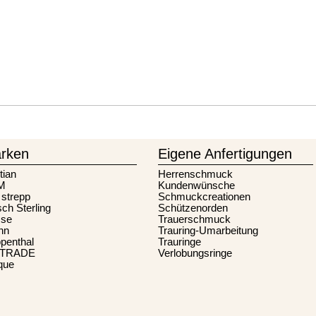
rken
Eigene Anfertigungen
tian
Herrenschmuck
M
Kundenwünsche
 strepp
Schmuckcreationen
sch Sterling
Schützenorden
se
Trauerschmuck
nn
Trauring-Umarbeitung
penthal
Trauringe
-TRADE
Verlobungsringe
que