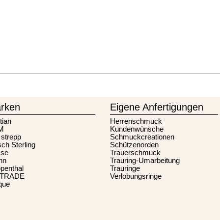
rken
Eigene Anfertigungen
tian
Herrenschmuck
M
Kundenwünsche
 strepp
Schmuckcreationen
sch Sterling
Schützenorden
se
Trauerschmuck
nn
Trauring-Umarbeitung
penthal
Trauringe
-TRADE
Verlobungsringe
que